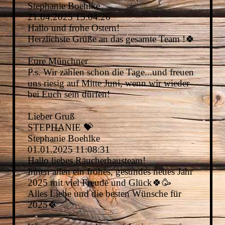
Stephanie Boehlke
21.04.2025
15:04:26
Hallo und frohe Ostern!
Herzlichste Grüße an das gesamte Team !🍀
Eure Münchner
P.s. Wir zählen schon die Tage...und freuen
uns riesig auf Mitte Juni, wenn wir wieder
bei Euch sein dürfen!
Lieber Gruß
STEPHANIE 💝
Stephanie Boehlke
01.01.2025
11:08:31
Hallo liebes Räucherhausteam!
Ihnen allen ein frohes, gesundes neues Jahr
2025 mit viel Freude und Glück🍀🥳
Alles Liebe und die besten Wünsche für
2025🍀