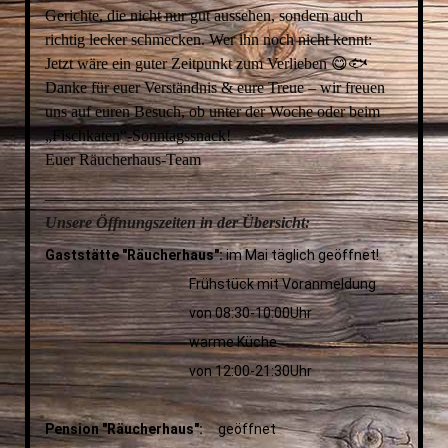
Gerichte, die nicht nur gut aussehen, sondern auch
richtig lecker schmecken. Wer ihn noch nicht kennt:
Jetzt wäre ein guter Zeitpunkt zum Verlieben 😋🐟
Danke für euer Verständnis & eure Treue – wir freuen
uns auf euren Besuch, ob unter der Woche oder beim
„Fischkaten“-Sonntagssnack!
Euer Räucherhaus-Team
__________________________________________________
Unsere Öffnungszeiten in der Übersicht:
Gaststätte "Räucherhaus":
im Mai täglich geöffnet!
Frühstück mit Voranmeldung
von 08:30-10:00Uhr
warme Küche
von 12:00-21:30Uhr
Pension "Räucherhaus":
geöffnet