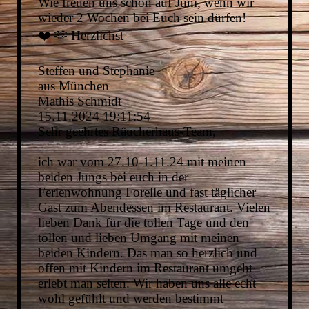
Wie freuen uns schon auf Juni, wenn wir
wieder 2 Wochen bei Euch sein dürfen!
❤️ 🫶 Herzlichst
Steffen und Stephanie
aus München
Mathis Schmidt
15.11.2024
19:11:54
Sehr geehrtes Räucherhaus-Team,
ich war vom 27.10-1.11.24 mit meinen
beiden Jungs bei euch in der
Ferienwohnung Forelle und fast täglicher
Gast zum Abendessen im Restaurant. Vielen
lieben Dank für die tollen Tage und den
tollen und lieben Umgang mit meinen
beiden Kindern. Das man so herzlich und
offen mit Kindern im Restaurant umgeht
erlebt man selten. Wir haben uns alle echt
wohl gefühlt und werden bestimmt