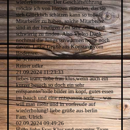
wiederkommen. Der Geschäftsführung
möchte ich von Herzen mitteilen, das sie
sich Glücklich schätzen kann so tolle
Mitarbeiter zu haben, solche Mitarbeiter
sind in der heutigen Zeit sehr selten und
schwierig zu finden. Also Vielen Dank
nochmal die Jungs schwärmen heute noch
davon. Liebe Grüße aus Konstanz vom
Bodensee.
M.Schmidt
Reiner udke
21.09.2024
11:23:33
liebes team, liebe frau klus,wenn auch ein
kurzer besuch so doch ein sehr
entspannter!tolle bilder im kopf, gutes essen
im bauch und eine entspannte seele....- was
will man mehr und in vorfreude auf
wiederholung! liebe grüße aus berlin
Fam. Ulrich
02.09.2024
09:49:26
Hallo liebe Frau Klus und gesamtes Team,