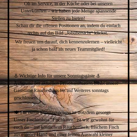
Ob im Service, in der Küche oder bei unseren
Unterkünften – wir haben jede Menge spannende
Stellen zu bieten!
Schau dir die offenen Positionen an, indem du einfach
rechts auf das Bild „Jobübersicht“ klickst.
Wir freuen uns darauf, dich kennenzulernen – vielleicht
ja schon bald als neues Teammitglied!
__________________________________________________
⚓️ Wichtige Info für unsere Sonntagsgäste ⚓️
Aufgrund der aktuellen Personalsituation bleibt unsere
Gaststätte Räucherhaus bis auf Weiteres sonntags
geschlossen.
🍽 Für euren Sonntagsgenuss ist trotzdem gesorgt:
Unser Fischimbiss "Fischkaten" ist wie gewohnt für
euch da – mit köstlichem Räucherfisch, frischem Fisch
aus eigener Hand und einer feinen Auswahl kleiner