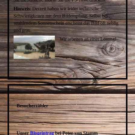
Hinweis
: Derzeit haben wir leider technische
Schwierigkeiten mit dem Bildempfang. Selbst bei
strahlendem Sonnenschein erscheint das Bild oft neblig
und grau.
Wir arbeiten an einer Lösung!
Besucherzähler
Unser
Blogeintrag
bei Peter von Stamm