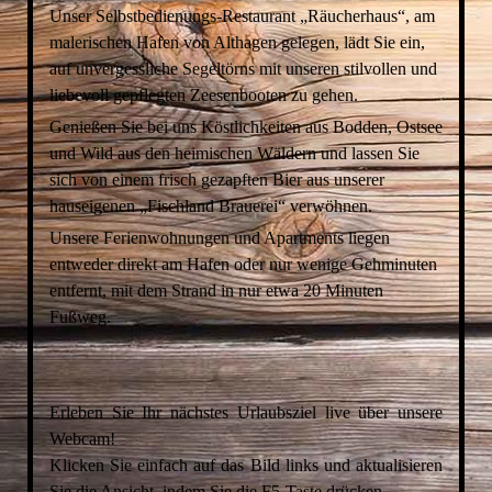
Unser Selbstbedienungs-Restaurant „Räucherhaus“, am
malerischen Hafen von Althagen gelegen, lädt Sie ein,
auf unvergessliche Segeltörns mit unseren stilvollen und
liebevoll gepflegten Zeesenbooten zu gehen.
Genießen Sie bei uns Köstlichkeiten aus Bodden, Ostsee
und Wild aus den heimischen Wäldern und lassen Sie
sich von einem frisch gezapften Bier aus unserer
hauseigenen „Fischland Brauerei“ verwöhnen.
Unsere Ferienwohnungen und Apartments liegen
entweder direkt am Hafen oder nur wenige Gehminuten
entfernt, mit dem Strand in nur etwa 20 Minuten
Fußweg.
Erleben Sie Ihr nächstes Urlaubsziel live über unsere
Webcam!
Klicken Sie einfach auf das Bild links und aktualisieren
Sie die Ansicht, indem Sie die F5-Taste drücken.