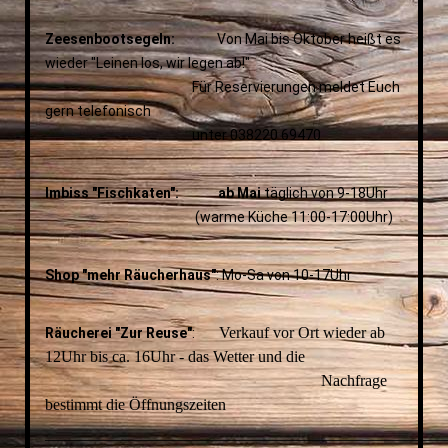
Zeesenbootsegeln:
Von Mai bis Oktober heißt es
wieder "Leinen los, wir legen ab!"
Für Reservierungen meldet Euch
gern telefonisch
unter 038220 69470
Imbiss "Fischkaten": ab Mai
täglich von 9-18Uhr
(warme Küche 11:00-17:00Uhr)
Shop "mehr Räucherhaus"
: Mo-Sa von 10-17Uhr
Verkauf vor Ort wieder ab
Räucherei "Zur Reuse"
:
12Uhr bis ca. 16Uhr - das Wetter und die
Nachfrage
bestimmt die Öffnungszeiten
__________________________________________________