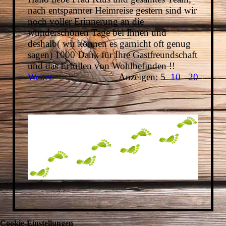
nach entspannter Heimreise gestern sind wir
noch voller Erinnerung an die
wunderschönen Tage bei Ihnen und
deshalb( wir können es garnicht oft genug
sagen) 1000 Dank für Ihre Gastfreundschaft
und das Erfüllen von Wohlbefinden !!
Weiter
Anzeigen: 5
10
20
Cookie-Einstellungen