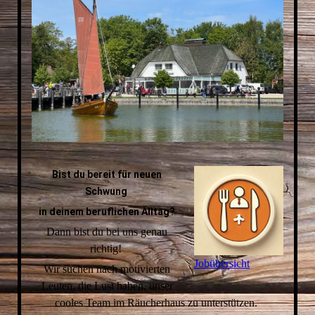
Bist du bereit für neuen
Schwung
in deinem beruflichen Alltag?
Dann bist du bei uns genau
richtig!
Jobübersicht
Wir suchen nach motivierten
Leuten, die Lust haben, unser
cooles Team im Räucherhaus zu unterstützen.