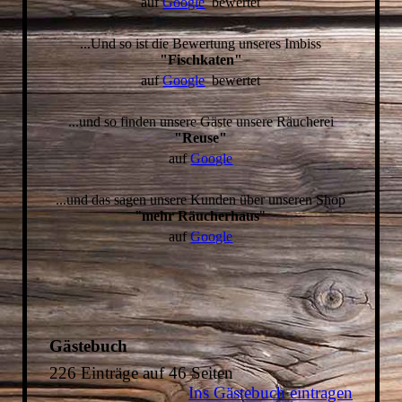
auf
Google
bewertet
...Und so ist die Bewertung unseres Imbiss
"Fischkaten"
auf
Google
bewertet
...und so finden unsere Gäste unsere Räucherei
"Reuse"
auf
Google
...und das sagen unsere Kunden über unseren Shop
"
mehr Räucherhaus
"
auf
Google
Gästebuch
226 Einträge auf 46 Seiten
Ins Gästebuch eintragen