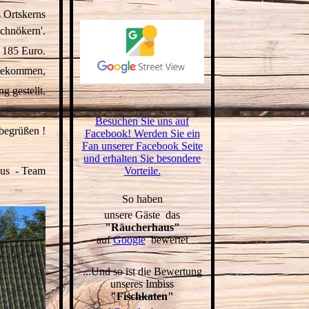
 Ortskerns
schnökern'.
 185 Euro.
 bekommen,
 gestellt.
Besuchen Sie uns auf
 begrüßen !
Facebook! Werden Sie ein
Fan unserer Facebook Seite
und erhalten Sie besondere
Vorteile.
aus - Team
S
o haben
unsere Gäste das
"Räucherhaus"
auf
Google
bewertet
...Und so ist die Bewertung
unseres Imbiss
"Fischkaten"