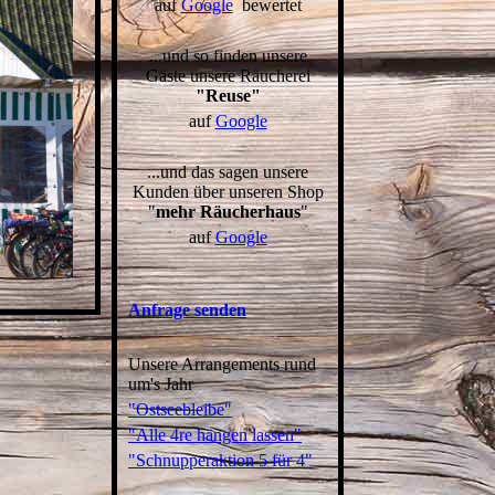
auf
Google
bewertet
...und so finden unsere
Gäste unsere Räucherei
"Reuse"
auf
Google
...und das sagen unsere
Kunden über unseren Shop
"
mehr Räucherhaus
"
auf
Google
Anfrage senden
Unsere Arrangements rund
um's Jahr
"Ostseebleibe"
"Alle 4re hängen lassen"
"Schnupperaktion 5 für 4"