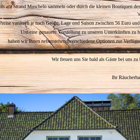
eits am Strand Muscheln sammeln oder durch die kleinen Boutiquen des
'
Preise variieren je nach Größe, Lage und Saison zwischen 56 Euro und
Um eine genauere Vorstellung zu unseren Unterkünften zu
haben wir Ihnen nebenstehend verschiedene Optionen zur Verfügung
Wir freuen uns Sie bald als Gäste bei uns zu
Ihr Räucherh