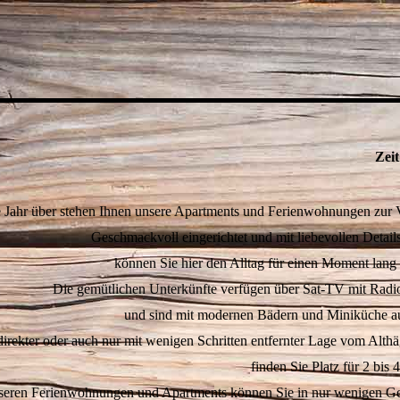
Zeit
 Jahr über stehen Ihnen unsere Apartments und Ferienwohnungen zur 
Geschmackvoll eingerichtet und mit liebevollen Detail
können Sie hier den Alltag für einen Moment lang
Die gemütlichen Unterkünfte verfügen über Sat-TV mit Radi
und sind mit modernen Bädern und Miniküche aus
direkter oder auch nur mit wenigen Schritten entfernter Lage vom Alth
finden Sie Platz für 2 bis 
nseren Ferienwohnungen und Apartments können Sie in nur wenigen G