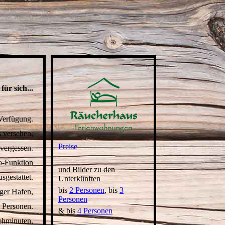
 für sich...
Verfügung.
s versehen,
Preise
 vergessen.
o-Funktion
und
Bilder
zu den
gestattet.
Unterkünften
bis
2 Personen
, bis
3
äger Hafen,
Personen
4 Personen.
& bis
4 Personen
ehminuten,